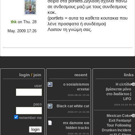
σειρά στα portlets.Δηλαδή σχόλια πάνω
σε σνδεσμους μαζι με τους συνδεσμους
κοκ.
(portlets = αυτα τα καθετα κουτακια που
thk
on Thu. 28
λένε προσφατα ή συνδέσμοι)
Λοιπον τη γνώμη σας.
May. 2009 17:26
login
/
join
recent
links
o sosialsismos
Η ελπίδα
user
erxetai
βρίσκεται μόνο
στο διαδίκτυο |
2026-08-04 22:45
LiFO
pass
2024-10-24 00:3
Black cat white cat
2026-07-14 01:06
Mexican Coke
remember me
Exit Fentanyl
mx damone και
Tour Following
hidden tracks
Drunken Incident
2026-06-15 23:41