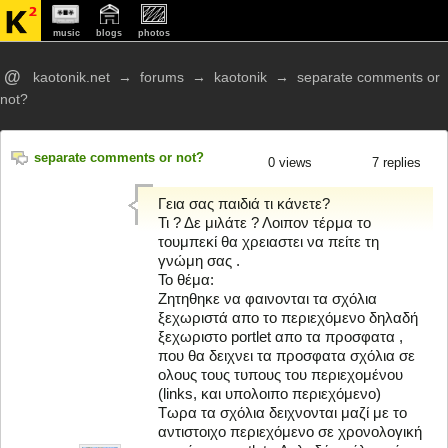
music
blogs
photos
@
kaotonik.net
→
forums
→
kaotonik
→
separate comments or
not?
separate comments or not?
0
views
7 replies
Γεια σας παιδιά τι κάνετε?
Τι ? Δε μιλάτε ? Λοιπον τέρμα το
τουμπεκί θα χρειαστει να πείτε τη
γνώμη σας .
Το θέμα:
Ζητηθηκε να φαινονται τα σχόλια
ξεχωριστά απο το περιεχόμενο δηλαδή
ξεχωριστο portlet απο τα προσφατα ,
που θα δειχνει τα προσφατα σχόλια σε
ολους τους τυπους του περιεχομένου
(links, και υπολοιπο περιεχόμενο)
Τωρα τα σχόλια δειχνονται μαζί με το
αντιστοιχο περιεχόμενο σε χρονολογική