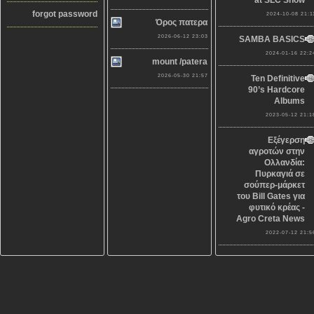
at SLC Show
forgot password
2024-10-08 21:1
Όρος πατερα
2026-06-12 23:03
SAMBA BASICS
2024-01-16 22:2
mount /patera
2026-05-30 21:57
Ten Definitive
90’s Hardcore
Albums
2023-05-12 21:1
Εξέγερση
αγροτών στην
Ολλανδία:
Πυρκαγιά σε
σούπερ-μάρκετ
του Bill Gates για
φυτικό κρέας -
Agro Creta News
2022-07-12 21:5