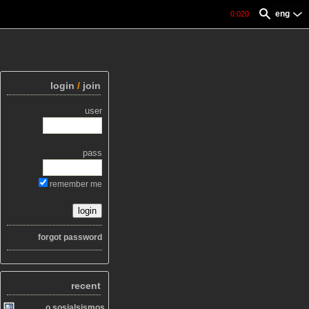
eng
0.020
login
/
join
user
pass
remember me
forgot password
recent
o sosialsismos