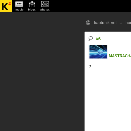
music
blogs
photos
@
kaotonik.net
→
ho
#6
MASTRACH
?