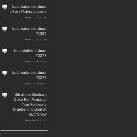
kalamatianos about
ολοι ελληνες ειμαστε
2026-01-08 17:58
kalamatianos about
#1384
2026-01-08 17:58
thesaintklmt about
#2277
2025-02-10 09:00
kalamatianos about
#2277
2025-02-09 19:12
thk about Mexican
Coke Exit Fentanyl
Tour Following
Drunken Incident at
SLC Show
2024-10-08 21:12