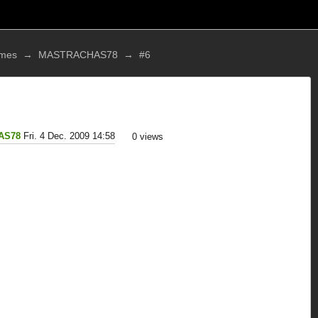
mes
→
MASTRACHAS78
→
#6
AS78
Fri. 4 Dec. 2009 14:58
0
views