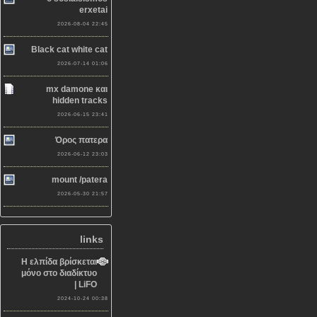
erxetai
2026-08-04 22:45
Black cat white cat
2026-07-14 01:06
mx damone και
hidden tracks
2026-06-15 23:41
Όρος πατερα
2026-06-12 23:03
mount /patera
2026-05-30 21:57
links
Η ελπίδα βρίσκεται
μόνο στο διαδίκτυο
| LiFO
2024-10-24 00:38