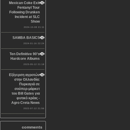
Mexican Coke Exit
Fentanyl Tour
Following Drunken
Incident at SLC
Show
2024-10-08 21:11
SAMBA BASICS
2024-01-16 22:24
Ten Definitive 90’s
Hardcore Albums
2023-05-12 21:18
Εξέγερση αγροτών
στην Ολλανδία:
Πυρκαγιά σε
σούπερ-μάρκετ
του Bill Gates για
φυτικό κρέας -
Agro Creta News
2022-07-12 21:56
comments