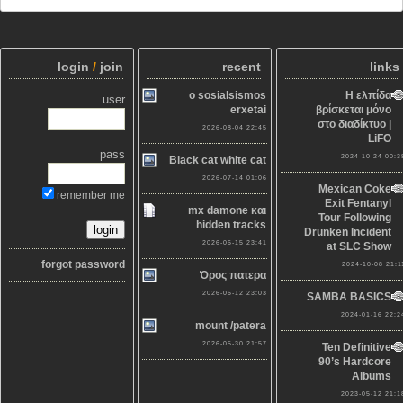
login
/
join
recent
links
o sosialsismos
Η ελπίδα
user
erxetai
βρίσκεται μόνο
στο διαδίκτυο |
2026-08-04 22:45
LiFO
pass
2024-10-24 00:3
Black cat white cat
2026-07-14 01:06
Mexican Coke
remember me
Exit Fentanyl
mx damone και
Tour Following
hidden tracks
Drunken Incident
2026-06-15 23:41
at SLC Show
forgot password
2024-10-08 21:1
Όρος πατερα
2026-06-12 23:03
SAMBA BASICS
2024-01-16 22:2
mount /patera
2026-05-30 21:57
Ten Definitive
90’s Hardcore
Albums
2023-05-12 21:1