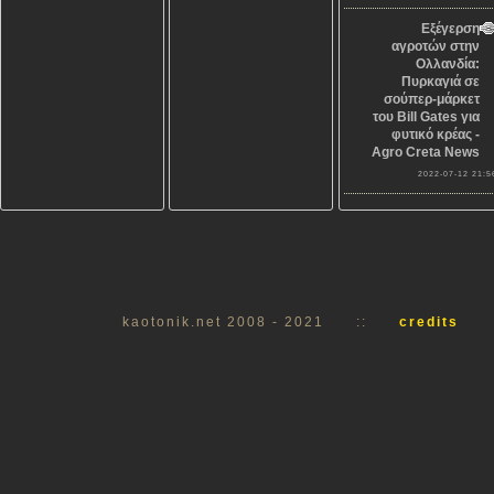
Εξέγερση
αγροτών στην
Ολλανδία:
Πυρκαγιά σε
σούπερ-μάρκετ
του Bill Gates για
φυτικό κρέας -
Agro Creta News
2022-07-12 21:5
kaotonik.net 2008 - 2021
::
credits