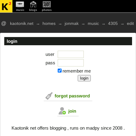
music
blogs
photos
@
kaotonik.net
→
homes
→
jonmak
→
music
→
4305
→
edit
login
user
pass
remember me
forgot password
join
Kaotonik net offers blogging , runs on madpy since 2008 .