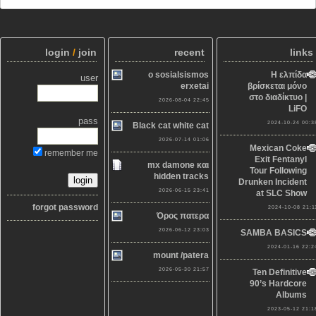
login
/
join
recent
links
o sosialsismos
Η ελπίδα
user
erxetai
βρίσκεται μόνο
στο διαδίκτυο |
2026-08-04 22:45
LiFO
pass
2024-10-24 00:3
Black cat white cat
2026-07-14 01:06
Mexican Coke
remember me
Exit Fentanyl
mx damone και
Tour Following
hidden tracks
Drunken Incident
2026-06-15 23:41
at SLC Show
forgot password
2024-10-08 21:1
Όρος πατερα
2026-06-12 23:03
SAMBA BASICS
2024-01-16 22:2
mount /patera
2026-05-30 21:57
Ten Definitive
90’s Hardcore
Albums
2023-05-12 21:1