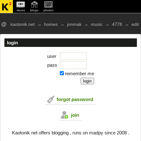
music
blogs
photos
@
kaotonik.net
→
homes
→
jonmak
→
music
→
4778
→
edit
login
user
pass
remember me
forgot password
join
Kaotonik net offers blogging , runs on madpy since 2008 .