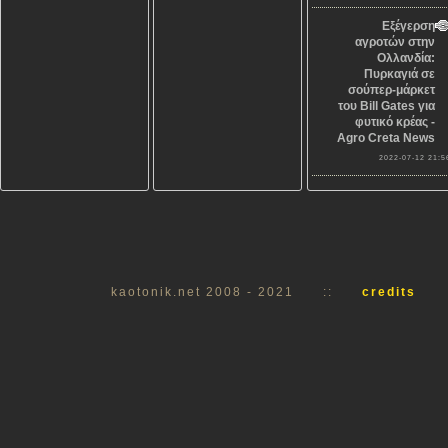
Εξέγερση
αγροτών στην
Ολλανδία:
Πυρκαγιά σε
σούπερ-μάρκετ
του Bill Gates για
φυτικό κρέας -
Agro Creta News
2022-07-12 21:5
kaotonik.net 2008 - 2021
::
credits