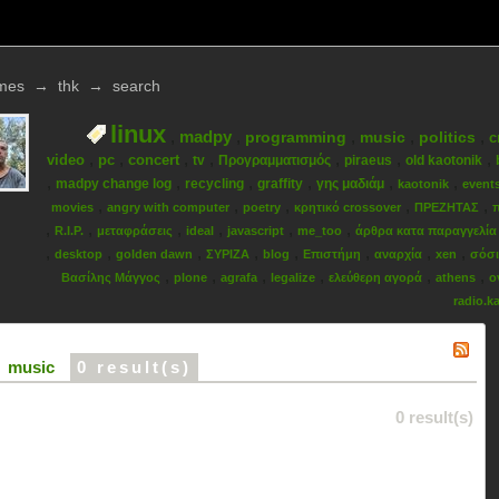
mes
→
thk
→
search
linux
,
madpy
,
,
,
,
programming
music
politics
c
,
,
,
,
,
,
,
video
pc
concert
tv
Προγραμματισμός
piraeus
old kaotonik
,
,
,
,
,
,
madpy change log
recycling
graffity
γης μαδιάμ
kaotonik
event
,
,
,
,
,
movies
angry with computer
poetry
κρητικό crossover
ΠΡΕΖΗΤΑΣ
π
,
,
,
,
,
,
R.I.P.
μεταφράσεις
ideal
javascript
me_too
άρθρα κατα παραγγελία
,
,
,
,
,
,
,
,
desktop
golden dawn
ΣΥΡΙΖΑ
blog
Επιστήμη
αναρχία
xen
σόσι
,
,
,
,
,
,
Βασίλης Μάγγος
plone
agrafa
legalize
ελεύθερη αγορά
athens
ο
radio.k
music
0 result(s)
0 result(s)