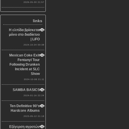
2026-05-30 21:57
links
Η ελπίδα βρίσκεται
μόνο στο διαδίκτυο
| LiFO
2024-10-24 00:38
Mexican Coke Exit
Fentanyl Tour
Following Drunken
Incident at SLC
Show
2024-10-08 21:11
SAMBA BASICS
2024-01-16 22:24
Ten Definitive 90’s
Hardcore Albums
2023-05-12 21:18
Εξέγερση αγροτών