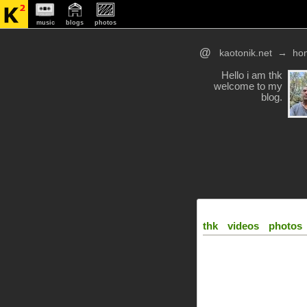
music
blogs
photos
@
kaotonik.net
→
ho
Hello i am thk
welcome to my
blog.
thk
videos
photos