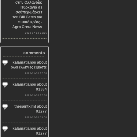
στην Ολλανδία:
Πυρκαγιά σε
σούπερ-μάρκετ
του Bill Gates για
φυτικό κρέας -
Agro Creta News
2022-07-12 21:56
comments
kalamatianos about
ολοι ελληνες ειμαστε
2026-01-08 17:58
kalamatianos about
#1384
2026-01-08 17:58
thesaintklmt about
#2277
2025-02-10 09:00
kalamatianos about
#2277