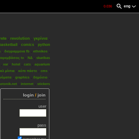
eng
0.036
,
,
,
rete
revolution
γκρίνια
,
,
basketball
comics
python
,
,
,
s
διεγραμμενα fb
ethnikos
,
,
αρεμβάσεις tv
ΝΔ
skaribas
,
,
,
,
var
hotel
cats
aquarium
,
,
,
αλ μίντια
κόπι πάστε
cms
,
,
,
νόματα
graphics
δημόσιο
,
,
aotonik.net
internet
stickers
login
/
join
user
pass