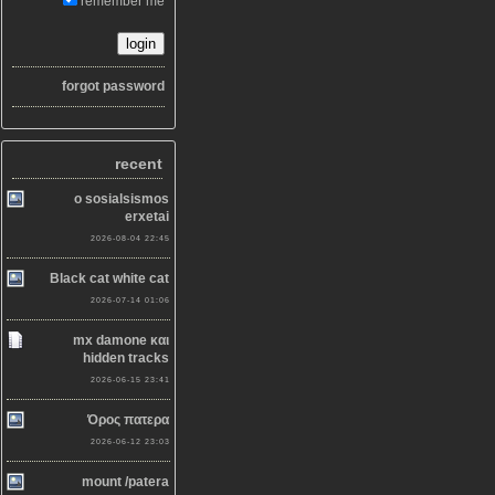
remember me
forgot password
recent
o sosialsismos
erxetai
2026-08-04 22:45
Black cat white cat
2026-07-14 01:06
mx damone και
hidden tracks
2026-06-15 23:41
Όρος πατερα
2026-06-12 23:03
mount /patera