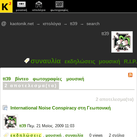
μουσική
ιστολόγια
φωτογραφίες
@
kaotonik.net
→
ιστολόγια
→
tt39
→
search
tt39
συναυλία
εκδηλώσεις
μουσική
R.I.P.
,
,
,
tt39
βίντεο
φωτογραφίες
μουσική
2 αποτελεσμα(τα)
2 αποτελεσμα(τα)
International Noise Conspiracy στη Γεωπονική
tt39
Πεμ. 21 Μαϊος. 2009 11:03
εκδηλώσεις
,
μουσική
,
συναυλία
0
views
2 σχόλια