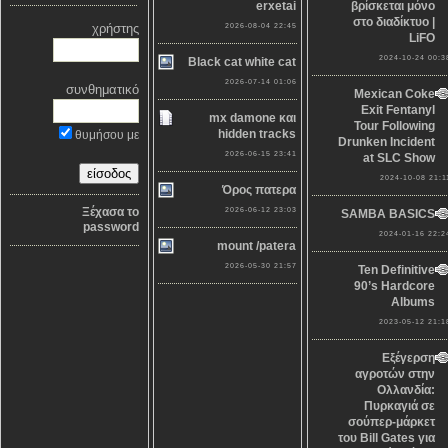
erxetai
βρίσκεται μόνο
στο διαδίκτυο |
χρήστης
2026-08-04 22:45
LiFO
2024-10-24 00:3
Black cat white cat
2026-07-14 01:06
συνθηματικό
Mexican Coke
Exit Fentanyl
mx damone και
Tour Following
hidden tracks
θυμήσου με
Drunken Incident
2026-06-15 23:41
at SLC Show
2024-10-08 21:1
Όρος πατερα
Ξέχασα το
2026-06-12 23:03
SAMBA BASICS
password
2024-01-16 22:2
mount /patera
2026-05-30 21:57
Ten Definitive
90’s Hardcore
Albums
2023-05-12 21:1
Εξέγερση
αγροτών στην
Ολλανδία:
Πυρκαγιά σε
σούπερ-μάρκετ
του Bill Gates για