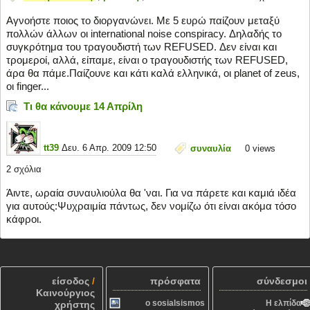
Αγνοήστε ποιος το διοργανώνει. Με 5 ευρώ παίζουν μεταξύ
πολλών άλλων οι international noise conspiracy. Δηλαδής το
συγκρότημα του τραγουδιστή των REFUSED. Δεν είναι και
τρομεροί, αλλά, είπαμε, είναι ο τραγουδιστής των REFUSED,
άρα θα πάμε.Παίζουνε και κάτι καλά ελληνικά, οι planet of zeus,
οι finger...
Τι θα κάνουμε 14 Απρίλη
tt39
Δευ. 6 Απρ. 2009 12:50
συναυλία
0
views
2 σχόλια
Άιντε, ωραία συναυλιούλα θα 'ναι. Για να πάρετε και καμιά ιδέα
για αυτούς:Ψυχραιμία πάντως, δεν νομίζω ότι είναι ακόμα τόσο
κάφροι.
είσοδος
/
πρόσφατα
σύνδεσμοι
Καινούργιος
o sosialsismos
Η ελπίδα
χρήστης