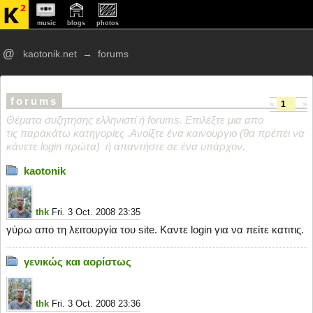
music
blogs
photos
@
kaotonik.net
→
forums
forums
«
1
»
Θέματα συζητησης ελληνιστί ή forums. Επιλέξτε μια απο
τις παρακάτω κατηγορίες .Ανοίξτε ένα καινουργιο (θα πρέπει να
κάνετε login πρώτα) ή απαντήστε σε ένα υπάρχον.
kaotonik
thk
Fri. 3 Oct. 2008 23:35
γύρω απο τη λειτουργία του site. Kαντε login για να πείτε κατιτις.
γενικώς και αορίστως
thk
Fri. 3 Oct. 2008 23:36