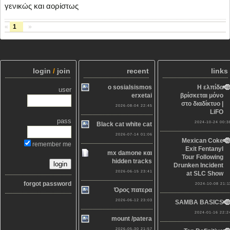
γενικώς και αορίστως
«
1
»
login
/
join
recent
links
o sosialsismos
Η ελπίδα
user
erxetai
βρίσκεται μόνο
στο διαδίκτυο |
2026-08-04 22:45
LiFO
pass
2024-10-24 00:3
Black cat white cat
2026-07-14 01:06
Mexican Coke
remember me
Exit Fentanyl
mx damone και
Tour Following
hidden tracks
Drunken Incident
2026-06-15 23:41
at SLC Show
forgot password
2024-10-08 21:1
Όρος πατερα
2026-06-12 23:03
SAMBA BASICS
2024-01-16 22:2
mount /patera
2026-05-30 21:57