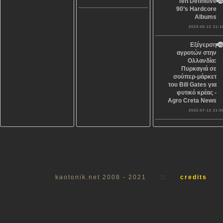
Ten Definitive
90’s Hardcore
Albums
2023-05-12 21:1
Εξέγερση
αγροτών στην
Ολλανδία:
Πυρκαγιά σε
σούπερ-μάρκετ
του Bill Gates για
φυτικό κρέας -
Agro Creta News
2022-07-12 21:5
kaotonik.net 2008 - 2021
::
credits