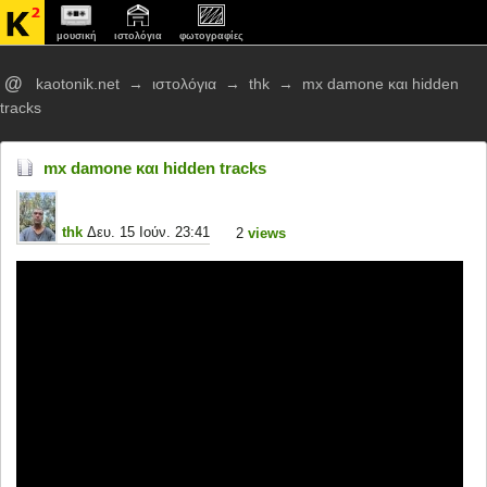
μουσική
ιστολόγια
φωτογραφίες
@
kaotonik.net
→
ιστολόγια
→
thk
→
mx damone και hidden
tracks
mx damone και hidden tracks
thk
Δευ. 15 Ιούν. 23:41
2
views