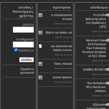
είσοδος
/
πρόσφατα
σύνδεσμοι
Καινούργιος
o sosialsismos
Η ελπίδα
χρήστης
erxetai
βρίσκεται μόνο
στο διαδίκτυο |
χρήστης
2026-08-04 22:45
LiFO
2024-10-24 00:3
Black cat white cat
2026-07-14 01:06
συνθηματικό
Mexican Coke
Exit Fentanyl
mx damone και
Tour Following
hidden tracks
θυμήσου με
Drunken Incident
2026-06-15 23:41
at SLC Show
2024-10-08 21:1
Όρος πατερα
Ξέχασα το
2026-06-12 23:03
SAMBA BASICS
password
2024-01-16 22:2
mount /patera
2026-05-30 21:57
Ten Definitive
90’s Hardcore
Albums
2023-05-12 21:1
Εξέγερση
αγροτών στην