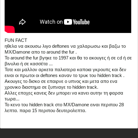
FUN FACT
ηθελα να ακουσω λιγο deftones να χαλαρωσω και βαζω το
MX/Damone απο το around the fur .
To around the fur βγηκε το 1997 και θα το ακουγες ή σε cd ή σε
βινυλιο ή σε κασσέτα ...
Τοτε και μαλλον αρκετα παλιοτερα καποια γκρουπς και δεν
ειναι οι πρωτοι οι deftones καναν το τρυκ του hidden track .
Ακουγες το δισκο σε επαιρνε ο υπνος και μετα απο ενα
χρονικο διαστημα σε ξυπναγε το hidden track.
Αλλες εποχες κανεις δεν μπορει να κανει αυτην τη φαρσα
τωρα...
Το κενο του hidden track στο MX/Damone ειναι περιπου 28
λεπτα. παρα 15 περιπου δευτερολεπτα.