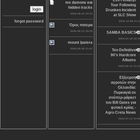
Exit Fentanyl
mx damone και
Tour Following
hidden tracks
Drunken Incident
2026-06-15 23:41
at SLC Show
forgot password
2024-10-08 21:1
Όρος πατερα
2026-06-12 23:03
SAMBA BASICS
2024-01-16 22:2
mount /patera
2026-05-30 21:57
Ten Definitive
90’s Hardcore
Albums
2023-05-12 21:1
Εξέγερση
αγροτών στην
Ολλανδία:
Πυρκαγιά σε
σούπερ-μάρκετ
του Bill Gates για
φυτικό κρέας -
Agro Creta News
2022-07-12 21:5