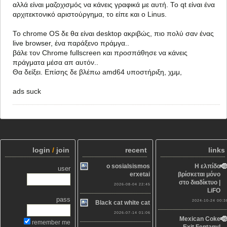
αλλά είναι μαζοχισμός να κάνεις γραφικά με αυτή. Το qt είναι ένα
αρχιτεκτονικό αριστούργημα, το είπε και ο Linus.
Το chrome OS δε θα είναι desktop ακριβώς, πιο πολύ σαν ένας
live browser, ένα παράξενο πράμγα..
βάλε τον Chrome fullscreen και προσπάθησε να κάνεις
πράγματα μέσα απ αυτόν..
Θα δείξει. Επίσης δε βλέπω amd64 υποστήριξη, χμμ,
ads suck
login
/
join
recent
links
o sosialsismos
Η ελπίδα
user
erxetai
βρίσκεται μόνο
στο διαδίκτυο |
2026-08-04 22:45
LiFO
pass
2024-10-24 00:3
Black cat white cat
2026-07-14 01:06
Mexican Coke
remember me