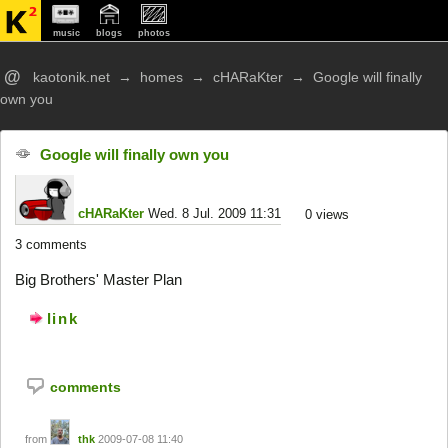
music
blogs
photos
@
kaotonik.net
→
homes
→
cHARaKter
→
Google will finally
own you
Google will finally own you
cHARaKter
Wed. 8 Jul. 2009 11:31
0
views
3 comments
Big Brothers' Master Plan
link
comments
from
thk
2009-07-08 11:40