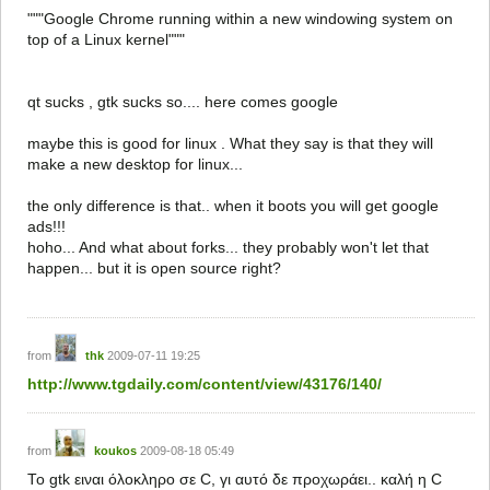
"""Google Chrome running within a new windowing system on
top of a Linux kernel"""
qt sucks , gtk sucks so.... here comes google
maybe this is good for linux . What they say is that they will
make a new desktop for linux...
the only difference is that.. when it boots you will get google
ads!!!
hoho... And what about forks... they probably won't let that
happen... but it is open source right?
from
thk
2009-07-11 19:25
http://www.tgdaily.com/content/view/43176/140/
from
koukos
2009-08-18 05:49
Το gtk ειναι όλοκληρο σε C, γι αυτό δε προχωράει.. καλή η C