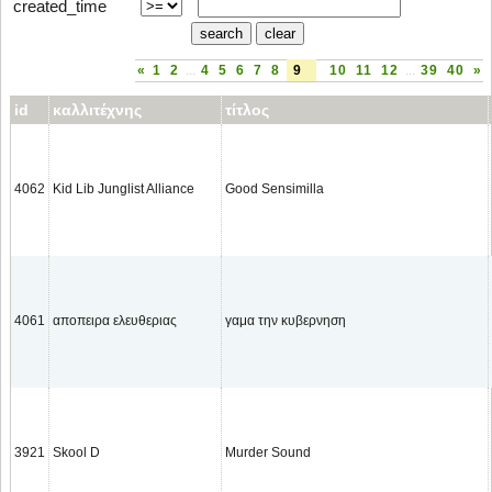
created_time
«
1
2
...
4
5
6
7
8
9
10
11
12
...
39
40
»
id
καλλιτέχνης
τίτλος
4062
Kid Lib Junglist Alliance
Good Sensimilla
4061
αποπειρα ελευθεριας
γαμα την κυβερνηση
3921
Skool D
Murder Sound