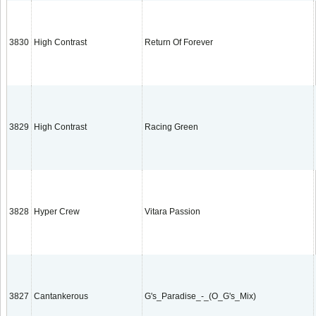
3830
High Contrast
Return Of Forever
3829
High Contrast
Racing Green
3828
Hyper Crew
Vitara Passion
3827
Cantankerous
G's_Paradise_-_(O_G's_Mix)