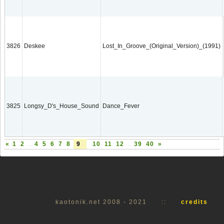
3826
Deskee
Lost_In_Groove_(Original_Version)_(1991)
3825
Longsy_D's_House_Sound
Dance_Fever
«
1
2
...
4
5
6
7
8
9
10
11
12
...
39
40
»
kaotonik.net 2008 - 2021
::
credits