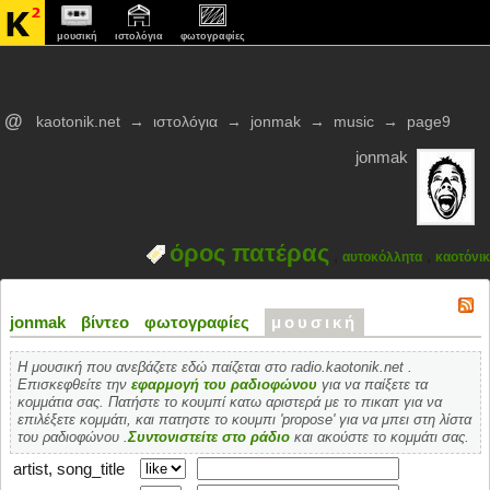
μουσική
ιστολόγια
φωτογραφίες
@
kaotonik.net
→
ιστολόγια
→
jonmak
→
music
→
page9
jonmak
όρος πατέρας
,
,
αυτοκόλλητα
καοτόνικ
jonmak
βίντεο
φωτογραφίες
μουσική
Η μουσική που ανεβάζετε εδώ παίζεται στο radio.kaotonik.net .
Επισκεφθείτε την
εφαρμογή του ραδιοφώνου
για να παίξετε τα
κομμάτια σας. Πατήστε το κουμπί κατω αριστερά με το πικαπ για να
επιλέξετε κομμάτι, και πατηστε το κουμπι 'propose' για να μπει στη λίστα
του ραδιοφώνου .
Συντονιστείτε στο ράδιο
και ακούστε το κομμάτι σας.
artist, song_title