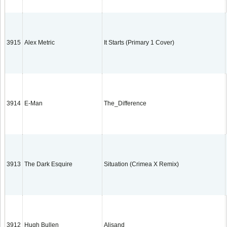
3915
Alex Metric
It Starts (Primary 1 Cover)
3914
E-Man
The_Difference
3913
The Dark Esquire
Situation (Crimea X Remix)
3912
Hugh Bullen
Alisand