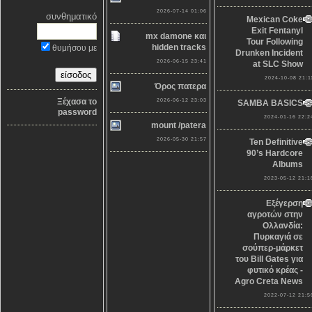
2026-07-14 01:06
συνθηματικό
Mexican Coke
Exit Fentanyl
mx damone και
Tour Following
hidden tracks
θυμήσου με
Drunken Incident
2026-06-15 23:41
at SLC Show
2024-10-08 21:1
Όρος πατερα
Ξέχασα το
2026-06-12 23:03
SAMBA BASICS
password
2024-01-16 22:2
mount /patera
2026-05-30 21:57
Ten Definitive
90’s Hardcore
Albums
2023-05-12 21:1
Εξέγερση
αγροτών στην
Ολλανδία:
Πυρκαγιά σε
σούπερ-μάρκετ
του Bill Gates για
φυτικό κρέας -
Agro Creta News
2022-07-12 21:5