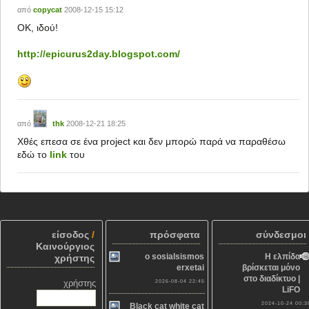
από
copycat
2008-12-15 15:12
OK, ιδού!
http://epicurus2day.blogspot.com/
από
thk
2008-12-21 18:25
Χθές επεσα σε ένα project και δεν μπορώ παρά να παραθέσω
εδώ το
link
του
είσοδος
/
πρόσφατα
σύνδεσμοι
Καινούργιος
o sosialsismos
Η ελπίδα
χρήστης
erxetai
βρίσκεται μόνο
στο διαδίκτυο |
χρήστης
2026-08-04 22:45
LiFO
2024-10-24 00:3
Black cat white cat