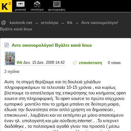
μουσική
ιστολόγια
φωτογραφίες
@
kaotonik.net
→
ιστολόγια
→
thk
→
Αντε οικονομολόγοι!
Βγάλτε κανά linux
Αντε οικονομολόγοι! Βγάλτε κανά linux
thk
Δευ. 15 Δεκ. 2008 14:42
επανάσταση
0
views
2 σχόλια
Αυτη τη στιγμή θερίζουμε και τη δουλειά χιλιάδων
πληροφορικάριων τα τελευταία 10-15 χρόνια , και κυρίως
βλεπουμε το αποτέλεσμα της επικράτησης του κινήματος open
source στη πληροφορική. Το open source το πρώτο σύγχρονο
εμπορικό μοντέλο που το χρήμα μπαίνει σε δεύτερη μοιρα,
έδωσε την δυνατότητα στον απλό χρήστη να δημοσιεύει ,
επικοινωνεί , λαμβάνει και να εκπέμπει με μόνο απαιτούμενο
έναν ηλ. υπολογιστή και μία σύνδεση
internet
.
. .Το ιντερνετ
διαδόθηκε , τα πολιτισμικά αγαθά γίναν πιο προσιτά ( μέσω