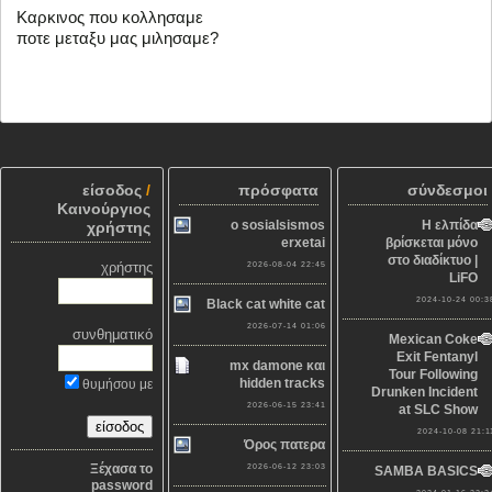
Καρκινος που κολλησαμε
ποτε μεταξυ μας μιλησαμε?
είσοδος
/
πρόσφατα
σύνδεσμοι
Καινούργιος
o sosialsismos
Η ελπίδα
χρήστης
erxetai
βρίσκεται μόνο
στο διαδίκτυο |
χρήστης
2026-08-04 22:45
LiFO
2024-10-24 00:3
Black cat white cat
2026-07-14 01:06
συνθηματικό
Mexican Coke
Exit Fentanyl
mx damone και
Tour Following
hidden tracks
θυμήσου με
Drunken Incident
2026-06-15 23:41
at SLC Show
2024-10-08 21:1
Όρος πατερα
Ξέχασα το
2026-06-12 23:03
SAMBA BASICS
password