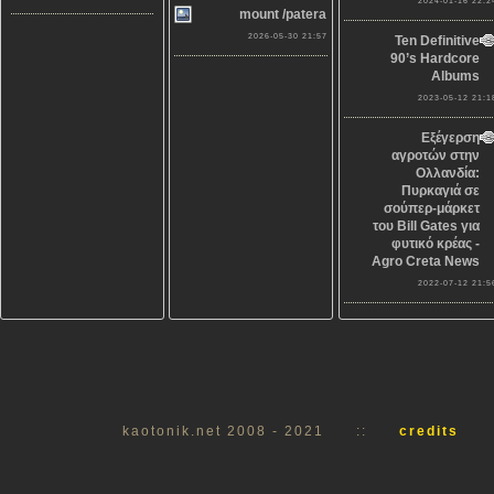
2024-01-16 22:2
mount /patera
2026-05-30 21:57
Ten Definitive
90’s Hardcore
Albums
2023-05-12 21:1
Εξέγερση
αγροτών στην
Ολλανδία:
Πυρκαγιά σε
σούπερ-μάρκετ
του Bill Gates για
φυτικό κρέας -
Agro Creta News
2022-07-12 21:5
kaotonik.net 2008 - 2021
::
credits