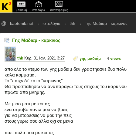
μουσική
ιστολόγια
φωτογραφίες
@
kaotonik.net
→
ιστολόγια
→
thk
→
Γης Μαδιαμ - καρκινος
Γης Μαδιαμ - καρκινος
thk
Κυρ. 31 Ιαν. 2021 3:27
γης μαδιάμ
4
views
απο ολο το ντεμο των γης μαδιαμ δεν γραφτηκανε δυο πολυ
καλα κομματια.
Το "παιχνιδι" και ο "καρκινος".
Θα προσπαθησω να αναπαραγω τους στιχους του καρκινου
πρωτα απο μνημης.
Με μισο ματι με κοιτας
ενα στραβο πανω μου να βρεις
για να μπορεσεις να μου την πεις
στους γυρω σου αλλα οχι σε μενα
παει πολυ που με κοιτας