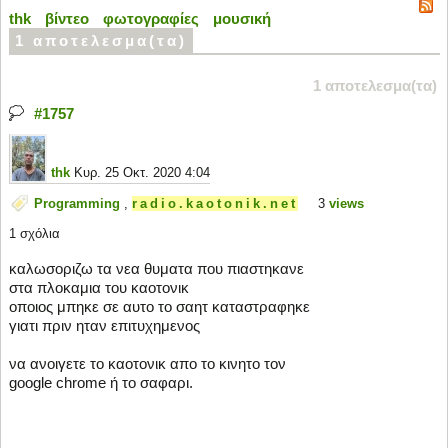
thk
βίντεο
φωτογραφίες
μουσική
1 αποτελεσμα(τα)
1 αποτελεσμα(τα)
#1757
thk
Κυρ. 25 Οκτ. 2020 4:04
Programming
,
radio.kaotonik.net
3
views
1 σχόλια
καλωσοριζω τα νεα θυματα που πιαστηκανε
στα πλοκαμια του καοτονικ
οποιος μπηκε σε αυτο το σαητ καταστραφηκε
γιατι πριν ηταν επιτυχημενος
να ανοιγετε το καοτονικ απο το κινητο τον
google chrome ή το σαφαρι.