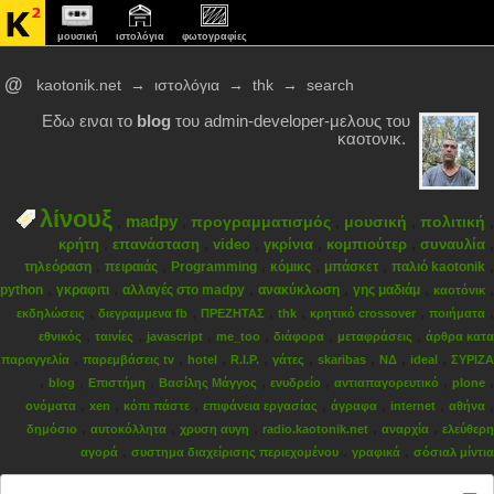
μουσική
ιστολόγια
φωτογραφίες
@
kaotonik.net
→
ιστολόγια
→
thk
→
search
Εδω ειναι το
blog
του admin-developer-μελους του
καοτονικ.
λίνουξ
,
madpy
,
,
,
,
προγραμματισμός
μουσική
πολιτική
,
,
,
,
,
,
κρήτη
επανάσταση
video
γκρίνια
κομπιούτερ
συναυλία
,
,
,
,
,
,
τηλεόραση
πειραιάς
Programming
κόμικς
μπάσκετ
παλιό kaotonik
,
,
,
,
,
,
python
γκραφιτι
αλλαγές στο madpy
ανακύκλωση
γης μαδιάμ
καοτόνικ
,
,
,
,
,
,
εκδηλώσεις
διεγραμμενα fb
ΠΡΕΖΗΤΑΣ
thk
κρητικό crossover
ποιήματα
,
,
,
,
,
,
εθνικός
ταινίες
javascript
me_too
διάφορα
μεταφράσεις
άρθρα κατα
,
,
,
,
,
,
,
,
παραγγελία
παρεμβάσεις tv
hotel
R.I.P.
γάτες
skaribas
ΝΔ
ideal
ΣΥΡΙΖΑ
,
,
,
,
,
,
,
blog
Επιστήμη
Βασίλης Μάγγος
ενυδρείο
αντιαπαγορευτικό
plone
,
,
,
,
,
,
,
ονόματα
xen
κόπι πάστε
επιφάνεια εργασίας
άγραφα
internet
αθήνα
,
,
,
,
,
δημόσιο
αυτοκόλλητα
χρυση αυγη
radio.kaotonik.net
αναρχία
ελεύθερη
,
,
,
αγορά
συστημα διαχείρισης περιεχομένου
γραφικά
σόσιαλ μίντια