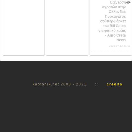
Εξέγερση
αγροτών στην
Ολλανδία:
Πυρκαγιά σε
σούπερ-μάρκετ
του Bill Gates
για φυτικό κρέας
- Agro Creta
News
2022-07-12 21:56
kaotonik.net 2008 - 2021
::
credits