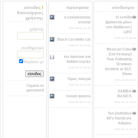
είσοδος
/
πρόσφατα
σύνδεσμοι
Καινούργιος
o sosialsismos
Η ελπίδα
χρήστης
erxetai
βρίσκεται μόνο
στο διαδίκτυο |
χρήστης
2026-08-04 22:45
LiFO
2024-10-24 00:38
Black cat white cat
2026-07-14 01:06
συνθηματικό
Mexican Coke
Exit Fentanyl
mx damone και
Tour Following
hidden tracks
θυμήσου με
Drunken
2026-06-15 23:41
Incident at SLC
Show
Όρος πατερα
2024-10-08 21:11
Ξέχασα το
2026-06-12 23:03
password
SAMBA
mount /patera
BASICS
2026-05-30 21:57
2024-01-16 22:24
Ten Definitive
90’s Hardcore
Albums
2023-05-12 21:18