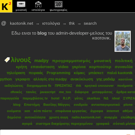
μουσική
ιστολόγια
φωτογραφίες
@
kaotonik.net
→
ιστολόγια
→
thk
→
search
Εδω ειναι το
blog
του admin-developer-μελους του
καοτονικ.
λίνουξ
,
madpy
,
,
,
,
προγραμματισμός
μουσική
πολιτική
,
,
,
,
,
,
κρήτη
επανάσταση
video
γκρίνια
κομπιούτερ
συναυλία
,
,
,
,
,
,
τηλεόραση
πειραιάς
Programming
κόμικς
μπάσκετ
παλιό kaotonik
,
,
,
,
,
,
python
γκραφιτι
αλλαγές στο madpy
ανακύκλωση
γης μαδιάμ
καοτόνικ
,
,
,
,
,
,
εκδηλώσεις
διεγραμμενα fb
ΠΡΕΖΗΤΑΣ
thk
κρητικό crossover
ποιήματα
,
,
,
,
,
,
εθνικός
ταινίες
javascript
me_too
διάφορα
μεταφράσεις
άρθρα κατα
,
,
,
,
,
,
,
,
παραγγελία
παρεμβάσεις tv
hotel
R.I.P.
γάτες
skaribas
ΝΔ
ideal
ΣΥΡΙΖΑ
,
,
,
,
,
,
,
blog
Επιστήμη
Βασίλης Μάγγος
ενυδρείο
αντιαπαγορευτικό
plone
,
,
,
,
,
,
,
ονόματα
xen
κόπι πάστε
επιφάνεια εργασίας
άγραφα
internet
αθήνα
,
,
,
,
,
δημόσιο
αυτοκόλλητα
χρυση αυγη
radio.kaotonik.net
αναρχία
ελεύθερη
,
,
,
αγορά
συστημα διαχείρισης περιεχομένου
γραφικά
σόσιαλ μίντια