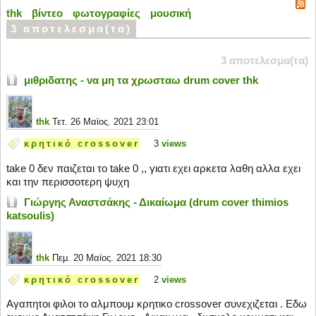
thk
βίντεο
φωτογραφίες
μουσική
3 αποτελεσμα(τα)
3 αποτελεσμα(τα)
μιθριδατης - να μη τα χρωσταω drum cover thk
thk
Τετ. 26 Μαϊος. 2021 23:01
κρητικό crossover
3
views
take 0 δεν παιζεται το take 0 ,, γιατι εχει αρκετα λαθη αλλα εχει
και την περισσοτερη ψυχη
Γιώργης Αναστσάκης - Δικαίωμα (drum cover thimios
katsoulis)
thk
Πεμ. 20 Μαϊος. 2021 18:30
κρητικό crossover
2
views
Αγαπητοι φιλοι το αλμπουμ κρητικο crossover συνεχιζεται . Εδω