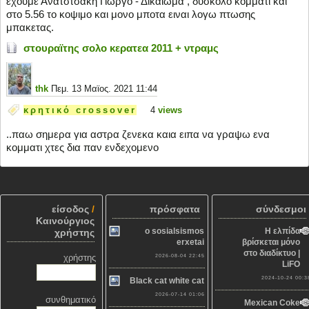
εχουμε Ανατστσάκη Γιωργο - Δικαιωμα , δυσκολο κομματι και
στο 5.56 το κοψιμο και μονο μποτα ειναι λογω πτωσης
μπακετας.
στουραϊτης σολο κερατεα 2011 + ντραμς
thk
Πεμ. 13 Μαϊος. 2021 11:44
κρητικό crossover
4
views
..παω σημερα για αστρα ζενεκα καια ειπα να γραψω ενα
κομματι χτες δια παν ενδεχομενο
είσοδος
/
πρόσφατα
σύνδεσμοι
Καινούργιος
o sosialsismos
Η ελπίδα
χρήστης
erxetai
βρίσκεται μόνο
στο διαδίκτυο |
χρήστης
2026-08-04 22:45
LiFO
2024-10-24 00:3
Black cat white cat
2026-07-14 01:06
συνθηματικό
Mexican Coke