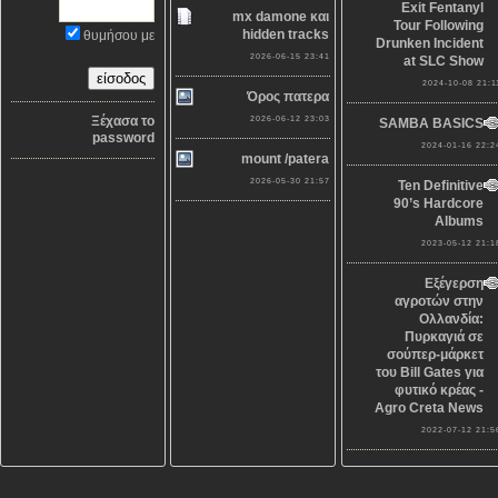
Exit Fentanyl
mx damone και
Tour Following
hidden tracks
θυμήσου με
Drunken Incident
2026-06-15 23:41
at SLC Show
2024-10-08 21:1
Όρος πατερα
Ξέχασα το
2026-06-12 23:03
SAMBA BASICS
password
2024-01-16 22:2
mount /patera
2026-05-30 21:57
Ten Definitive
90’s Hardcore
Albums
2023-05-12 21:1
Εξέγερση
αγροτών στην
Ολλανδία:
Πυρκαγιά σε
σούπερ-μάρκετ
του Bill Gates για
φυτικό κρέας -
Agro Creta News
2022-07-12 21:5