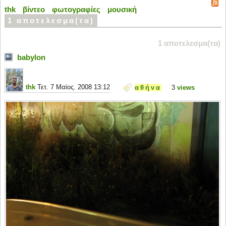
thk
βίντεο
φωτογραφίες
μουσική
1 αποτελεσμα(τα)
1 αποτελεσμα(τα)
babylon
thk
Τετ. 7 Μαϊος. 2008 13:12
αθήνα
3
views