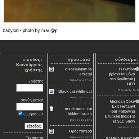
babylon - photo by mari@pi
είσοδος
/
πρόσφατα
σύνδεσμοι
Καινούργιος
o sosialsismos
Η ελπίδα
χρήστης
erxetai
βρίσκεται μόνο
στο διαδίκτυο |
χρήστης
2026-08-04 22:45
LiFO
2024-10-24 00:3
Black cat white cat
2026-07-14 01:06
συνθηματικό
Mexican Coke
Exit Fentanyl
mx damone και
Tour Following
hidden tracks
θυμήσου με
Drunken Incident
2026-06-15 23:41
at SLC Show
2024-10-08 21:1
Όρος πατερα
Ξέχασα το
2026-06-12 23:03
SAMBA BASICS