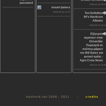
password
2024-01-16 22:2
mount /patera
2026-05-30 21:57
Ten Definitive
90’s Hardcore
Albums
2023-05-12 21:1
Εξέγερση
αγροτών στην
Ολλανδία:
Πυρκαγιά σε
σούπερ-μάρκετ
του Bill Gates για
φυτικό κρέας -
Agro Creta News
2022-07-12 21:5
kaotonik.net 2008 - 2021
::
credits