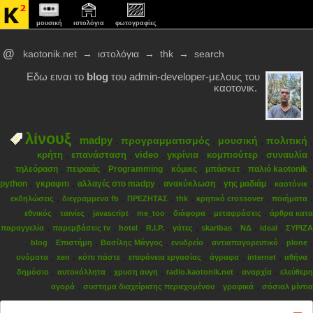
μουσική
ιστολόγια
φωτογραφίες
@
kaotonik.net
→
ιστολόγια
→
thk
→
search
Εδω ειναι το
blog
του admin-developer-μελους του
καοτονικ.
λίνουξ
,
madpy
,
,
,
,
προγραμματισμός
μουσική
πολιτική
,
,
,
,
,
,
κρήτη
επανάσταση
video
γκρίνια
κομπιούτερ
συναυλία
,
,
,
,
,
,
τηλεόραση
πειραιάς
Programming
κόμικς
μπάσκετ
παλιό kaotonik
,
,
,
,
,
,
python
γκραφιτι
αλλαγές στο madpy
ανακύκλωση
γης μαδιάμ
καοτόνικ
,
,
,
,
,
,
εκδηλώσεις
διεγραμμενα fb
ΠΡΕΖΗΤΑΣ
thk
κρητικό crossover
ποιήματα
,
,
,
,
,
,
εθνικός
ταινίες
javascript
me_too
διάφορα
μεταφράσεις
άρθρα κατα
,
,
,
,
,
,
,
,
παραγγελία
παρεμβάσεις tv
hotel
R.I.P.
γάτες
skaribas
ΝΔ
ideal
ΣΥΡΙΖΑ
,
,
,
,
,
,
,
blog
Επιστήμη
Βασίλης Μάγγος
ενυδρείο
αντιαπαγορευτικό
plone
,
,
,
,
,
,
,
ονόματα
xen
κόπι πάστε
επιφάνεια εργασίας
άγραφα
internet
αθήνα
,
,
,
,
,
δημόσιο
αυτοκόλλητα
χρυση αυγη
radio.kaotonik.net
αναρχία
ελεύθερη
,
,
,
αγορά
συστημα διαχείρισης περιεχομένου
γραφικά
σόσιαλ μίντια