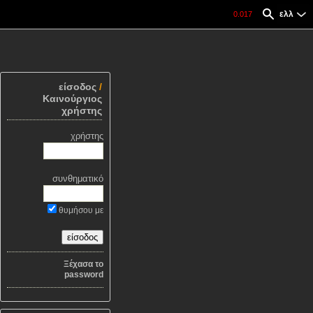
ελλ
0.017
είσοδος
/
Καινούργιος
χρήστης
χρήστης
συνθηματικό
θυμήσου με
Ξέχασα το
password