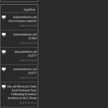
σχόλια
kalamatianos γιά
ολοι ελληνες ειμαστε
2026-01-08 17:58
kalamatianos γιά
#1384
2026-01-08 17:58
thesaintklmt γιά
#2277
2025-02-10 09:00
kalamatianos γιά
#2277
2025-02-09 19:12
thk γιά Mexican Coke
Exit Fentanyl Tour
Following Drunken
Incident at SLC Show
2024-10-08 21:12