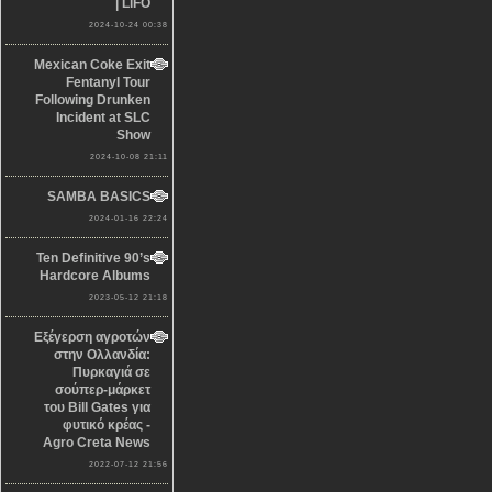
| LiFO
2024-10-24 00:38
Mexican Coke Exit
Fentanyl Tour
Following Drunken
Incident at SLC
Show
2024-10-08 21:11
SAMBA BASICS
2024-01-16 22:24
Ten Definitive 90’s
Hardcore Albums
2023-05-12 21:18
Εξέγερση αγροτών
στην Ολλανδία:
Πυρκαγιά σε
σούπερ-μάρκετ
του Bill Gates για
φυτικό κρέας -
Agro Creta News
2022-07-12 21:56