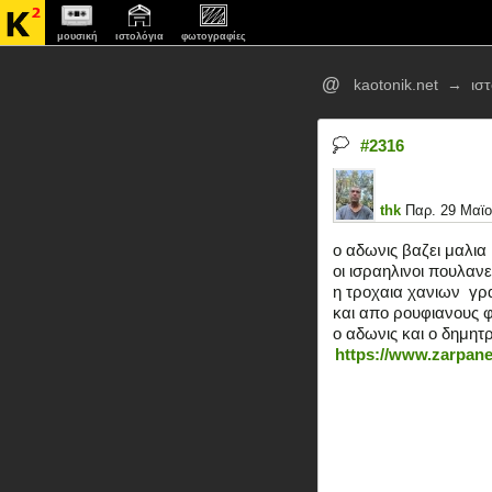
μουσική
ιστολόγια
φωτογραφίες
@
kaotonik.net
→
ισ
#2316
thk
Παρ. 29 Μαϊο
o αδωνις βαζει μαλια
οι ισραηλινοι πουλανε
η τροχαια χανιων  γρ
και απο ρουφιανους 
ο αδωνις και ο δημητρ
https://www.zarpane