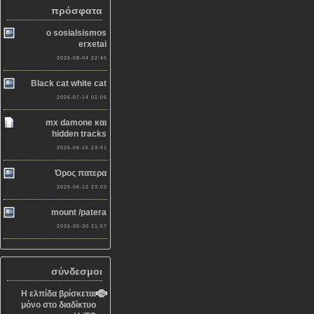
πρόσφατα
o sosialsismos
erxetai
2026-08-04 22:45
Black cat white cat
2026-07-14 01:06
mx damone και
hidden tracks
2026-06-15 23:41
Όρος πατερα
2026-06-12 23:03
mount /patera
2026-05-30 21:57
σύνδεσμοι
Η ελπίδα βρίσκεται
μόνο στο διαδίκτυο