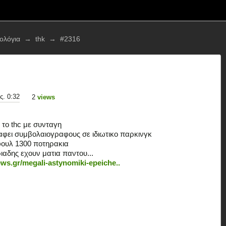
τολόγια
→
thk
→
#2316
ς. 0:32
2
views
 το thc με συνταγη 
αφει συμβολαιογραφους σε ιδιωτικο παρκινγκ
φουλ 1300 ποτηρακια 
ιαδης εχουν ματια παντου...
ws.gr/megali-astynomiki-epeiche..