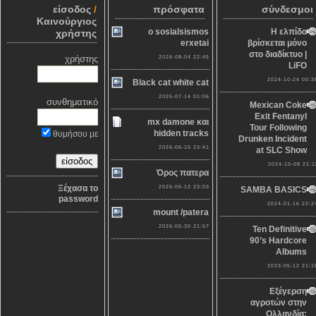
είσοδος
/
πρόσφατα
σύνδεσμοι
Καινούργιος
o sosialsismos
Η ελπίδα
χρήστης
erxetai
βρίσκεται μόνο
στο διαδίκτυο |
χρήστης
2026-08-04 22:45
LiFO
2024-10-24 00:3
Black cat white cat
2026-07-14 01:06
συνθηματικό
Mexican Coke
Exit Fentanyl
mx damone και
Tour Following
hidden tracks
θυμήσου με
Drunken Incident
2026-06-15 23:41
at SLC Show
2024-10-08 21:1
Όρος πατερα
Ξέχασα το
2026-06-12 23:03
SAMBA BASICS
password
2024-01-16 22:2
mount /patera
2026-05-30 21:57
Ten Definitive
90’s Hardcore
Albums
2023-05-12 21:1
Εξέγερση
αγροτών στην
Ολλανδία: