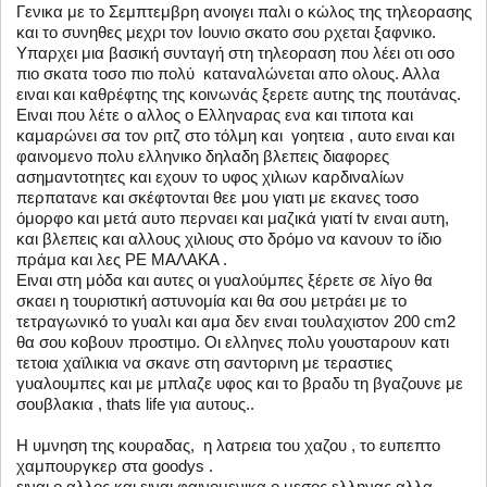
Γενικα με το Σεμπτεμβρη ανοιγει παλι ο κώλος της τηλεορασης
και το συνηθες μεχρι τον Ιουνιο σκατο σου ρχεται ξαφνικο.
Υπαρχει μια βασική συνταγή στη τηλεοραση που λέει οτι οσο
πιο σκατα τοσο πιο πολύ καταναλώνεται απο ολους. Αλλα
ειναι και καθρέφτης της κοινωνάς ξερετε αυτης της πουτάνας.
Ειναι που λέτε ο αλλος ο Ελληναρας ενα και τιποτα και
καμαρώνει σα τον ριτζ στο τόλμη και γοητεια , αυτο ειναι και
φαινομενο πολυ ελληνικο δηλαδη βλεπεις διαφορες
ασημαντοτητες και εχουν το υφος χιλιων καρδιναλίων
περπατανε και σκέφτονται θεε μου γιατι με εκανες τοσο
όμορφο και μετά αυτο περναει και μαζικά γιατί tv ειναι αυτη,
και βλεπεις και αλλους χιλιους στο δρόμο να κανουν το ίδιο
πράμα και λες ΡΕ ΜΑΛΑΚΑ .
Ειναι στη μόδα και αυτες οι γυαλούμπες ξέρετε σε λίγο θα
σκαει η τουριστική αστυνομία και θα σου μετράει με το
τετραγωνικό το γυαλι και αμα δεν ειναι τουλαχιστον 200 cm2
θα σου κοβουν προστιμο. Οι ελληνες πολυ γουσταρουν κατι
τετοια χαϊλικια να σκανε στη σαντορινη με τεραστιες
γυαλουμπες και με μπλαζε υφος και το βραδυ τη βγαζουνε με
σουβλακια , thats life για αυτους..
Η υμνηση της κουραδας, η λατρεια του χαζου , το ευπεπτο
χαμπουργκερ στα goodys .
ειναι ο αλλος και ειναι φαινομενικα ο μεσος ελληνας αλλα