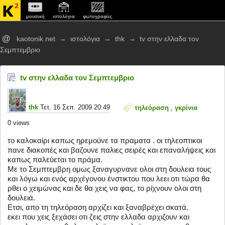
μουσική
ιστολόγια
φωτογραφίες
@
kaotonik.net
→
ιστολόγια
→
thk
→
tv στην ελλαδα τον
Σεμπτεμβριο
tv στην ελλαδα τον Σεμπτεμβριο
thk
Τετ. 16 Σεπ. 2009 20:49
τηλεόραση
,
γκρίνια
0
views
το καλοκαίρι καπως ηρεμούνε τα πραματα . οι τηλεοπτικοι
πανε διακοπές και βαζουνε παλιες σειρές και επαναλήψεις και
καπως παλεύεται το πράμα.
Με το Σεμπτεμβρη ομως ξαναγυρνανε ολοι στη δουλεια τους
και λόγω και ενός αρχέγονου ένστικτου που λεει οτι τώρα θα
ρθει ο χειμώνας και δε θα χεις να φας, το ρίχνουν ολοι στη
δουλειά.
Eτσι, απο τη τηλεόραση αρχίζει και ξαναβρέχει σκατά.
εκει που χεις ξεχάσει οτι ζεις στην ελλαδα αρχιζουν και