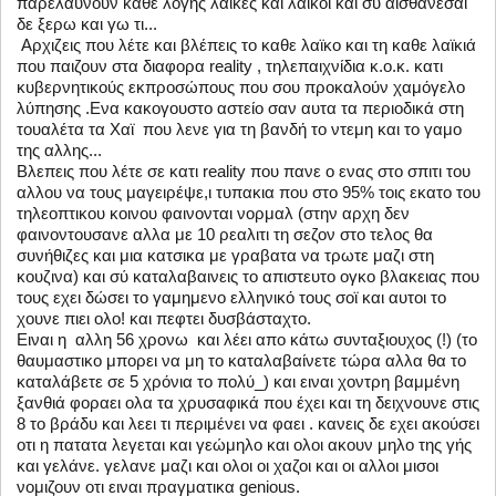
παρελαυνουν καθε λογης λαϊκες και λαϊκοι και συ αισθανεσαι
δε ξερω και γω τι...
Αρχιζεις που λέτε και βλέπεις το καθε λαϊκο και τη καθε λαϊκιά
που παιζουν στα διαφορα reality , τηλεπαιχνίδια κ.ο.κ. κατι
κυβερνητικούς εκπροσώπους που σου προκαλούν χαμόγελο
λύπησης .Ενα κακογουστο αστείο σαν αυτα τα περιοδικά στη
τουαλέτα τα Χαϊ που λενε για τη βανδή το ντεμη και το γαμο
της αλλης...
Βλεπεις που λέτε σε κατι reality που πανε ο ενας στο σπιτι του
αλλου να τους μαγειρέψε,ι τυπακια που στο 95% τοις εκατο του
τηλεοπτικου κοινου φαινονται νορμαλ (στην αρχη δεν
φαινοντουσανε αλλα με 10 ρεαλιτι τη σεζον στο τελος θα
συνήθιζες και μια κατσικα με γραβατα να τρωτε μαζι στη
κουζινα) και σύ καταλαβαινεις το απιστευτο ογκο βλακειας που
τους εχει δώσει το γαμημενο ελληνικό τους σοϊ και αυτοι το
χουνε πιει ολο! και πεφτει δυσβάσταχτο.
Ειναι η αλλη 56 χρονω και λέει απο κάτω συνταξιουχος (!) (το
θαυμαστικο μπορει να μη το καταλαβαίνετε τώρα αλλα θα το
καταλάβετε σε 5 χρόνια το πολύ_) και ειναι χοντρη βαμμένη
ξανθιά φοραει ολα τα χρυσαφικά που έχει και τη δειχνουνε στις
8 το βράδυ και λεει τι περιμένει να φαει . κανεις δε εχει ακούσει
οτι η πατατα λεγεται και γεώμηλο και ολοι ακουν μηλο της γής
και γελάνε. γελανε μαζι και ολοι οι χαζοι και οι αλλοι μισοι
νομιζουν οτι ειναι πραγματικα genious.