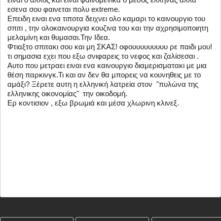
εσενα σου φαινεται πολυ extreme.
Επειδη ειναι ενα τιποτα δειχνει ολο καμαρι το καινουργιο του
σπιτι , την ολοκαινουργια κουζινα του και την αχρησιμοποιητη
μελαμίνη και θυμασαι.Την Ιδεα.
Φτιαξτο σπιτακι σου και μη ΣΚΑΣ! οφουυυυυυυυυ ρε παιδι μου!
τι σημασια εχει που εξω σνιφαρεις το νεφος και ζαλίσεσαι .
Αυτο που μετραει ειναι ενα καινουργιο διαμερισματακι με μια
θέση παρκινγκ.Τι και αν δεν θα μπορεις να κουνηθεις με το
αμάξι? Ξέρετε αυτη η ελληνική λατρεία στον "πυλώνα της
ελληνικης οικονομίας" την οικοδομή.
Ερ κοντισιον , εξω βρωμιά και μέσα χλωρινη κλινεξ.