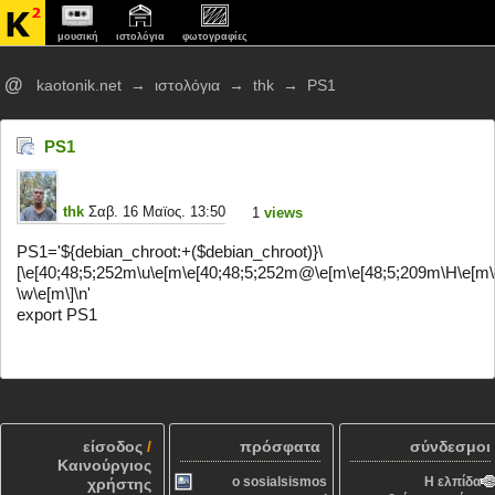
μουσική
ιστολόγια
φωτογραφίες
@
kaotonik.net
→
ιστολόγια
→
thk
→
PS1
PS1
thk
Σαβ. 16 Μαϊος. 13:50
1
views
PS1='${debian_chroot:+($debian_chroot)}\
[\e[40;48;5;252m\u\e[m\e[40;48;5;252m@\e[m\e[48;5;209m\H\e[m
\w\e[m\]\n'
export PS1
είσοδος
/
πρόσφατα
σύνδεσμοι
Καινούργιος
o sosialsismos
Η ελπίδα
χρήστης