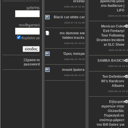
erxetai
βρίσκεται μόνο
στο διαδίκτυο |
χρήστης
2026-08-04 22:45
LiFO
2024-10-24 00:3
Black cat white cat
2026-07-14 01:06
συνθηματικό
Mexican Coke
Exit Fentanyl
mx damone και
Tour Following
hidden tracks
θυμήσου με
Drunken Incident
2026-06-15 23:41
at SLC Show
2024-10-08 21:1
Όρος πατερα
Ξέχασα το
2026-06-12 23:03
SAMBA BASICS
password
2024-01-16 22:2
mount /patera
2026-05-30 21:57
Ten Definitive
90’s Hardcore
Albums
2023-05-12 21:1
Εξέγερση
αγροτών στην
Ολλανδία:
Πυρκαγιά σε
σούπερ-μάρκετ
του Bill Gates για