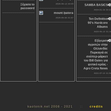
Ξέχασα το
2026-06-12 23:03
SAMBA BASICS
password
2024-01-16 22:2
mount /patera
2026-05-30 21:57
Ten Definitive
90’s Hardcore
Albums
2023-05-12 21:1
Εξέγερση
αγροτών στην
Ολλανδία:
Πυρκαγιά σε
σούπερ-μάρκετ
του Bill Gates για
φυτικό κρέας -
Agro Creta News
2022-07-12 21:5
kaotonik.net 2008 - 2021
::
credits