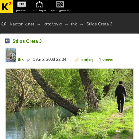
μουσική
ιστολόγια
φωτογραφίες
@
kaotonik.net
→
ιστολόγια
→
thk
→
Stilos Creta 3
Stilos Creta 3
thk
Τρι. 1 Απρ. 2008 22:04
κρήτη
1
views