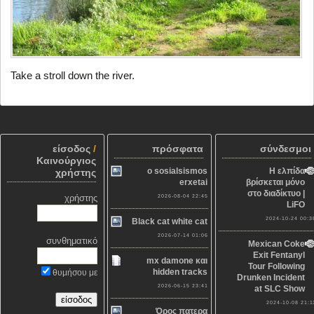
Take a stroll down the river.
είσοδος
/
πρόσφατα
σύνδεσμοι
Καινούργιος
o sosialsismos
Η ελπίδα
χρήστης
erxetai
βρίσκεται μόνο
στο διαδίκτυο |
χρήστης
2026-08-04 22:45
LiFO
2024-10-24 00:3
Black cat white cat
2026-07-14 01:06
συνθηματικό
Mexican Coke
Exit Fentanyl
mx damone και
Tour Following
hidden tracks
θυμήσου με
Drunken Incident
2026-06-15 23:41
at SLC Show
2024-10-08 21:1
Όρος πατερα